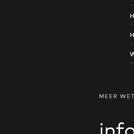
H
H
W
MEER WE
in