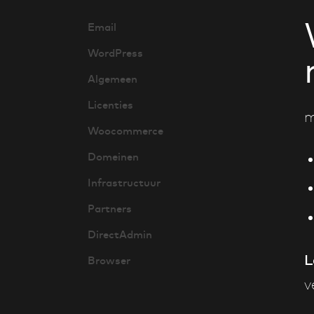
Email
WordPress
Algemeen
Licenties
m
Woocommerce
Domeinen
Infrastructuur
Partners
DirectAdmin
L
Browser
v