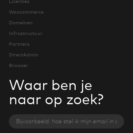
Licenties
Woocommerce
Domeinen
Infrastructuur
Partners
DirectAdmin
Browser
Waar ben je
naar op zoek?