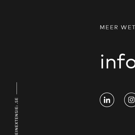
MEER WE
in
DOMEINEXTENSIE: .SE