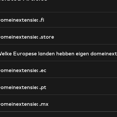
omeinextensie: .fi
omeinextensie: .store
elke Europese landen hebben eigen domeinext
omeinextensie: .ec
omeinextensie: .pt
omeinextensie: .mx