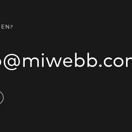
TEN?
fo@miwebb.co