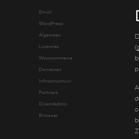
Email
WordPress
Algemeen
D
Licenties
(
b
Woocommerce
p
Domeinen
Infrastructuur
A
Partners
d
DirectAdmin
o
Browser
b
Z