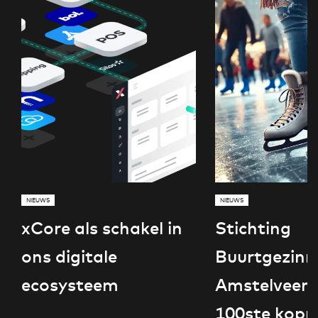
NIEUWS
NIEUWS
xCore als schakel in
Stichting
ons digitale
Buurtgezinn
ecosysteem
Amstelveen 
100ste kopp