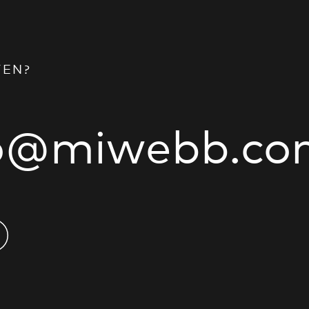
TEN?
fo@miwebb.co