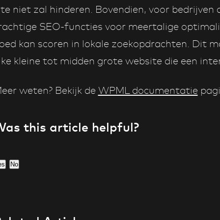
ite niet zal hinderen. Bovendien, voor bedrijven
rachtige SEO-functies voor meertalige optimalis
oed kan scoren in lokale zoekopdrachten. Dit 
lke kleine tot midden grote website die een inte
eer weten? Bekijk de
WPML documentatie
pagi
as this article helpful?
es
No