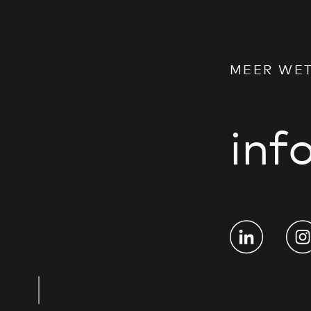
MEER WE
in