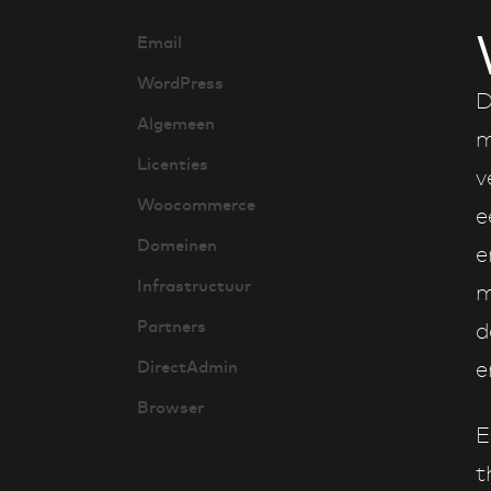
Email
WordPress
D
Algemeen
m
Licenties
v
Woocommerce
e
Domeinen
e
Infrastructuur
m
Partners
d
DirectAdmin
e
Browser
E
t