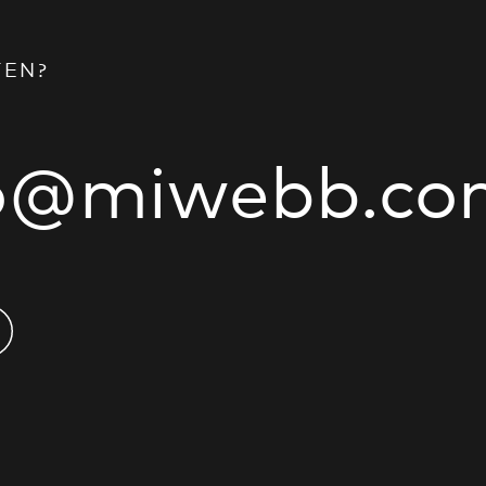
TEN?
fo@miwebb.co