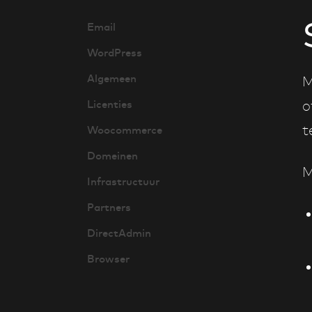
Email
WordPress
Algemeen
M
Licenties
o
t
Woocommerce
Domeinen
M
Infrastructuur
Partners
DirectAdmin
Browser