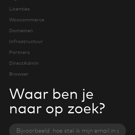
Licenties
Woocommerce
Domeinen
Infrastructuur
Partners
DirectAdmin
Browser
Waar ben je
naar op zoek?