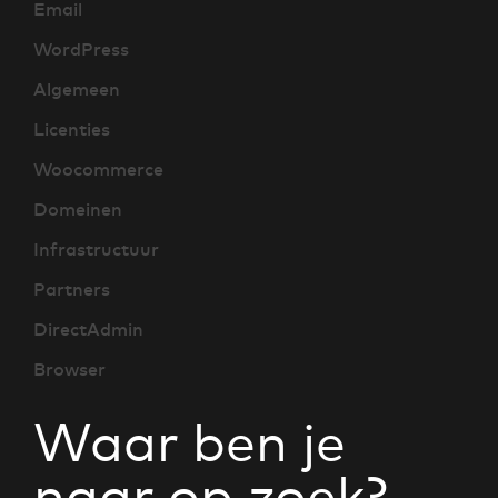
Email
WordPress
Algemeen
Licenties
Woocommerce
Domeinen
Infrastructuur
Partners
DirectAdmin
Browser
Waar ben je
naar op zoek?