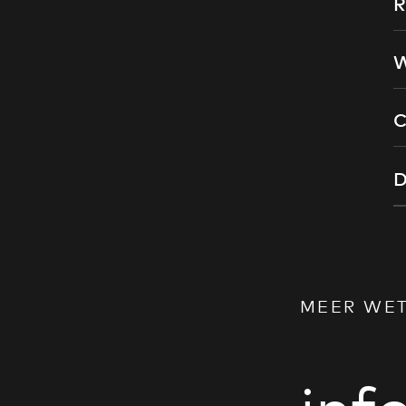
R
W
C
D
MEER WE