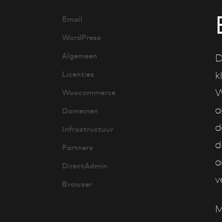
Email
WordPress
Algemeen
D
Licenties
k
W
Woocommerce
a
Domeinen
d
Infrastructuur
d
Partners
a
DirectAdmin
v
Browser
M